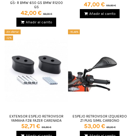
GS- R BMW 650 GS BMW R1200
47,00 €
59,90 €
GS
42,00 €
Añadir al carrito
56,00 €
Añadir al carrito
¡En oferta!
-18,46%
-12%
EXTENSOR ESPEJO RETROVISOR
ESPEJO RETROVISOR IZQUIERDO
YAMAHA FZ6 FAZER CARENADA
Z1 PUIG SIMIL CARBONO
52,71 €
53,00 €
59,90 €
65,00 €
Añadir al carrito
Añadir al carrito