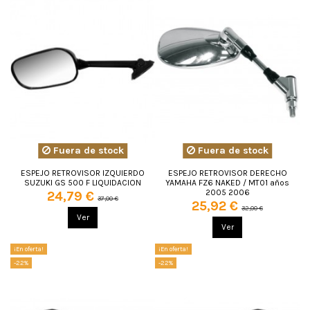
Fuera de stock
Fuera de stock
ESPEJO RETROVISOR IZQUIERDO
ESPEJO RETROVISOR DERECHO
SUZUKI GS 500 F LIQUIDACION
YAMAHA FZ6 NAKED / MT01 años
2005 2006
24,79 €
37,00 €
25,92 €
32,00 €
Ver
Ver
¡En oferta!
¡En oferta!
-22%
-22%