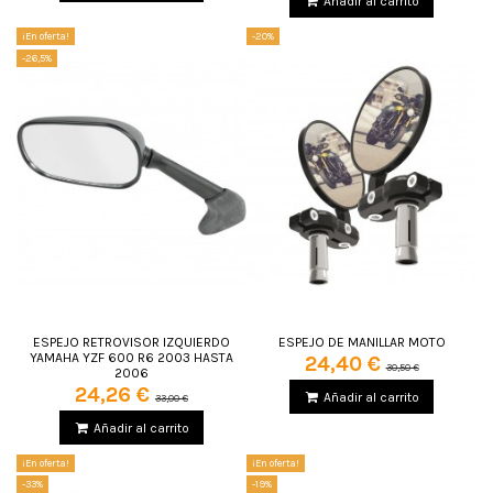
Añadir al carrito
¡En oferta!
-20%
-26,5%
ESPEJO RETROVISOR IZQUIERDO
ESPEJO DE MANILLAR MOTO
YAMAHA YZF 600 R6 2003 HASTA
24,40 €
30,50 €
2006
24,26 €
Añadir al carrito
33,00 €
Añadir al carrito
¡En oferta!
¡En oferta!
-33%
-19%