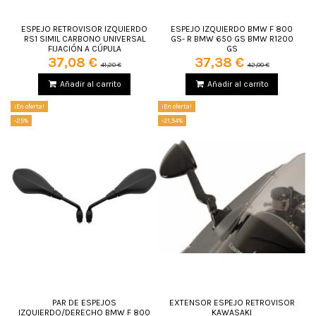
ESPEJO RETROVISOR IZQUIERDO
ESPEJO IZQUIERDO BMW F 800
RS1 SIMIL CARBONO UNIVERSAL
GS- R BMW 650 GS BMW R1200
FIJACIÓN A CÚPULA
GS
37,08 €
37,38 €
41,20 €
42,00 €
Añadir al carrito
Añadir al carrito
¡En oferta!
¡En oferta!
-25%
-21,54%
PAR DE ESPEJOS
EXTENSOR ESPEJO RETROVISOR
IZQUIERDO/DERECHO BMW F 800
KAWASAKI