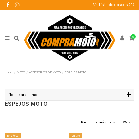
Lista de deseos (
0
)
0
Inicio
MOTO
ACCESORIOS DE MOTO
ESPEJOS MOTO
Todo para tu moto
ESPEJOS MOTO
Precio: de más bajo a más alto
28
¡En oferta!
-26,31%