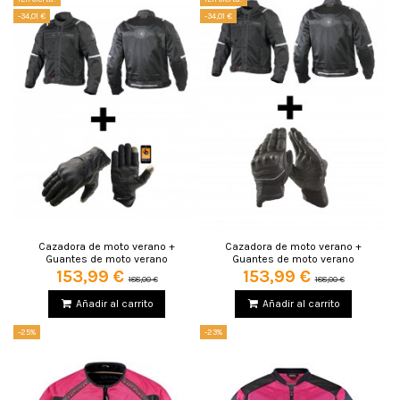
-34,01 €
-34,01 €
Cazadora de moto verano +
Cazadora de moto verano +
Guantes de moto verano
Guantes de moto verano
153,99 €
153,99 €
188,00 €
188,00 €
Añadir al carrito
Añadir al carrito
-25%
-23%