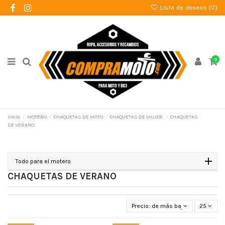
Lista de deseos (
0
)
0
Inicio
MOTERO
CHAQUETAS DE MOTO
CHAQUETAS DE MUJER
CHAQUETAS
DE VERANO
Todo para el motero
CHAQUETAS DE VERANO
Precio: de más bajo a más alto
25