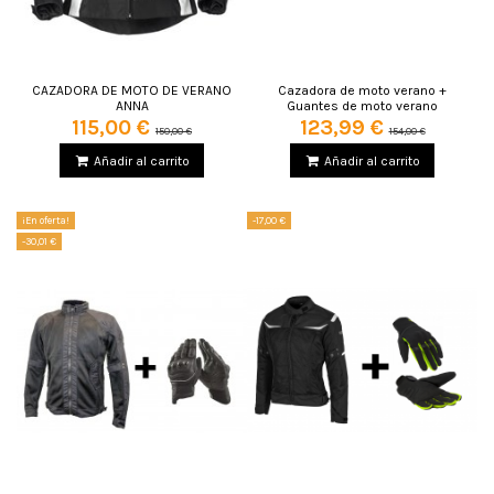
CAZADORA DE MOTO DE VERANO
Cazadora de moto verano +
ANNA
Guantes de moto verano
115,00 €
123,99 €
150,00 €
154,00 €
Añadir al carrito
Añadir al carrito
¡En oferta!
-17,00 €
-30,01 €