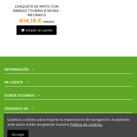
CHAQUETA DE MOTO CON
AIRBAGS TOURING B NEGRA -
MECÁNICO
614,18 €
749,00 €
Añadir al carrito
INFORMACIÓN
MI CUENTA
DONDE ESTAMOS
SÍGUENOS EN
Usamos cookies para mejorar tu experiencia de navegación. Aceptando
este aviso estás aceptando nuestra
P
olítica de cookies.
Compramoto.com Copyright © 2018 Todos los derechos reservados.
Accept