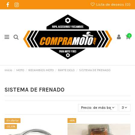
Lista de deseos (
0
)
0
Inicio
MOTO
RECAMBIOS MOTO
PARTE CICLO
SISTEMA DE FRENADO
SISTEMA DE FRENADO
Precio: de más bajo a más alto
3
¡En oferta!
-48%
-33,33%